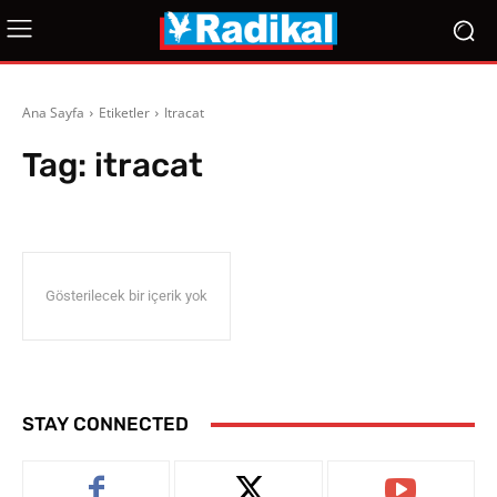
Ana Sayfa
Etiketler
Itracat
Tag:
itracat
Gösterilecek bir içerik yok
STAY CONNECTED