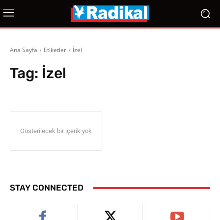
Ana Sayfa
Etiketler
İzel
Tag:
İzel
Gösterilecek bir içerik yok
STAY CONNECTED