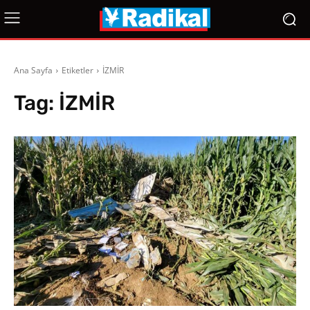
Ana Sayfa
Etiketler
İZMİR
Tag:
İZMİR