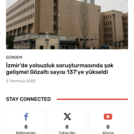
GÜNDEM
İzmir’de yolsuzluk soruşturmasında şok
gelişme! Gözaltı sayısı 137’ye yükseldi
3 Temmuz 2025
STAY CONNECTED
0
0
0
Beğenenler
Takipçiler
Abone