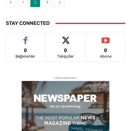
1
2
3
STAY CONNECTED
0
0
0
Beğenenler
Takipçiler
Abone
- Advertisement -