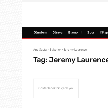
Gündem
Dünya
Ekonomi
Spor
Kita
Ana Sayfa
Etiketler
Jeremy Laurence
Tag:
Jeremy Laurenc
Gösterilecek bir içerik yok