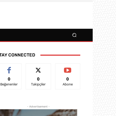
TAY CONNECTED
0
0
0
Beğenenler
Takipçiler
Abone
- Advertisement -