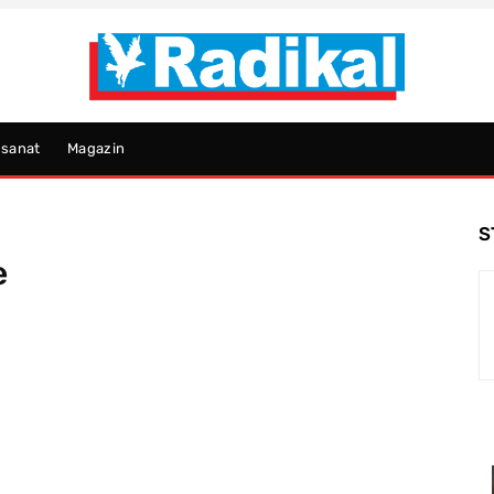
psanat
Magazin
S
e