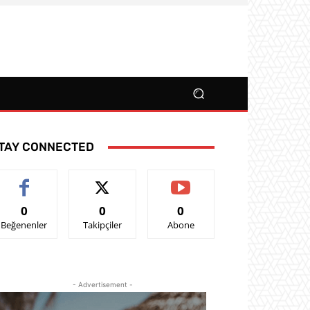
TAY CONNECTED
0
0
0
Beğenenler
Takipçiler
Abone
- Advertisement -