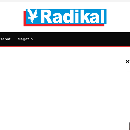
psanat
Magazin
S