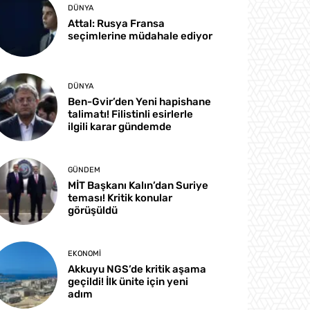
DÜNYA
Attal: Rusya Fransa
seçimlerine müdahale ediyor
DÜNYA
Ben-Gvir’den Yeni hapishane
talimatı! Filistinli esirlerle
ilgili karar gündemde
GÜNDEM
MİT Başkanı Kalın’dan Suriye
teması! Kritik konular
görüşüldü
EKONOMI
Akkuyu NGS’de kritik aşama
geçildi! İlk ünite için yeni
adım