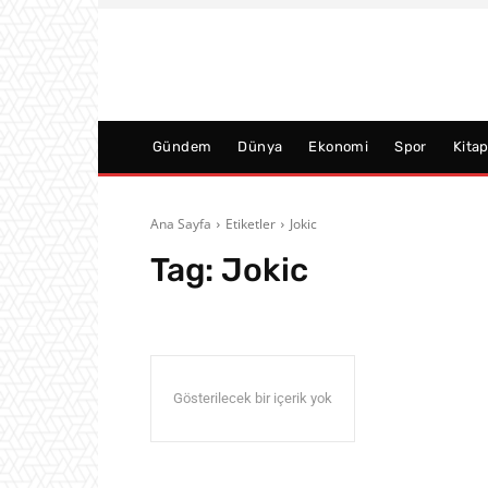
Gündem
Dünya
Ekonomi
Spor
Kita
Ana Sayfa
Etiketler
Jokic
Tag:
Jokic
Gösterilecek bir içerik yok