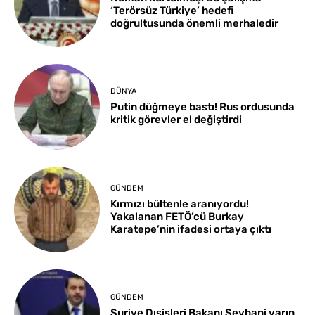
‘Terörsüz Türkiye’ hedefi
doğrultusunda önemli merhaledir
DÜNYA
Putin düğmeye bastı! Rus ordusunda
kritik görevler el değiştirdi
GÜNDEM
Kırmızı bültenle aranıyordu!
Yakalanan FETÖ’cü Burkay
Karatepe’nin ifadesi ortaya çıktı
GÜNDEM
Suriye Dışişleri Bakanı Şeybani yarın