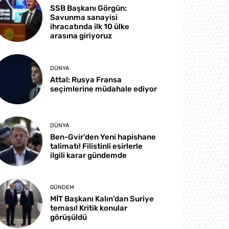
SSB Başkanı Görgün:
Savunma sanayisi
ihracatında ilk 10 ülke
arasına giriyoruz
DÜNYA
Attal: Rusya Fransa
seçimlerine müdahale ediyor
DÜNYA
Ben-Gvir’den Yeni hapishane
talimatı! Filistinli esirlerle
ilgili karar gündemde
GÜNDEM
MİT Başkanı Kalın’dan Suriye
teması! Kritik konular
görüşüldü