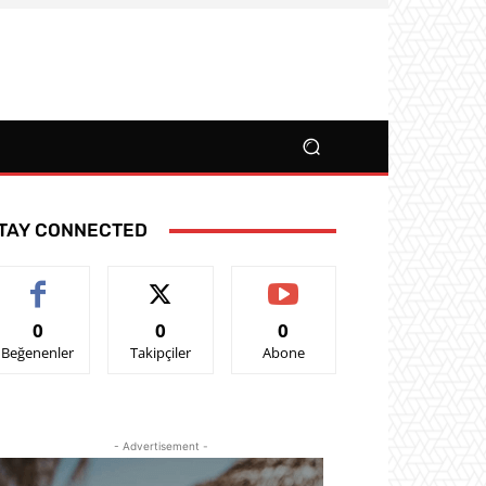
TAY CONNECTED
0
0
0
Beğenenler
Takipçiler
Abone
- Advertisement -