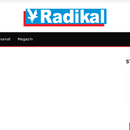
psanat
Magazin
S