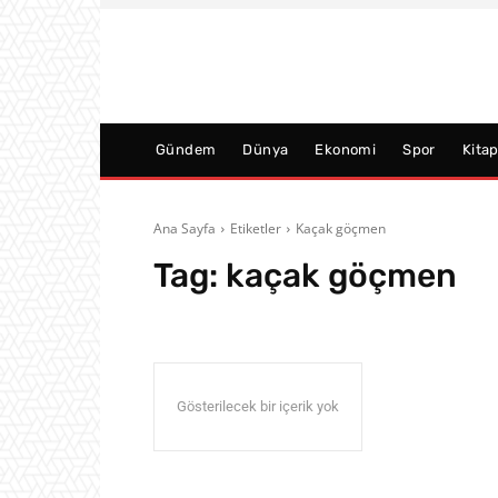
Gündem
Dünya
Ekonomi
Spor
Kita
Ana Sayfa
Etiketler
Kaçak göçmen
Tag:
kaçak göçmen
Gösterilecek bir içerik yok