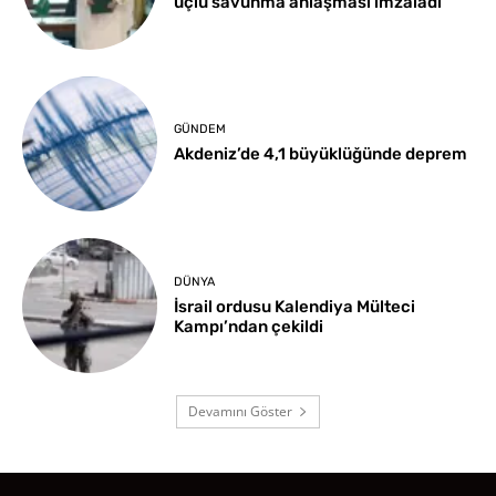
üçlü savunma anlaşması imzaladı
GÜNDEM
Akdeniz’de 4,1 büyüklüğünde deprem
DÜNYA
İsrail ordusu Kalendiya Mülteci
Kampı’ndan çekildi
Devamını Göster