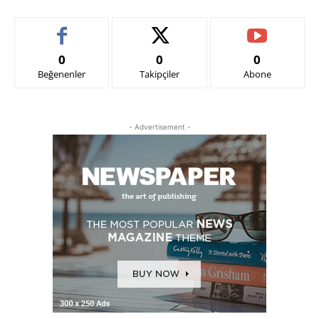
0
0
0
Beğenenler
Takipçiler
Abone
- Advertisement -