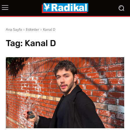
Ana Sayfa
Etiketler
Kanal D
Tag:
Kanal D