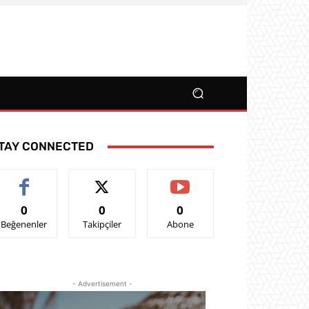
TAY CONNECTED
0
0
0
Beğenenler
Takipçiler
Abone
- Advertisement -