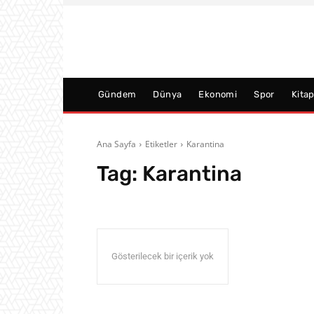
Gündem
Dünya
Ekonomi
Spor
Kita
Ana Sayfa
Etiketler
Karantina
Tag:
Karantina
Gösterilecek bir içerik yok