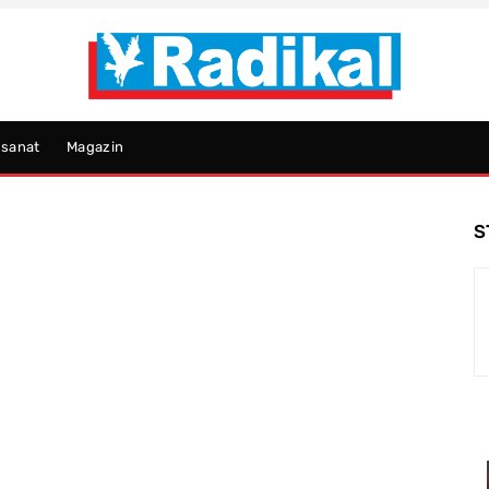
psanat
Magazin
S