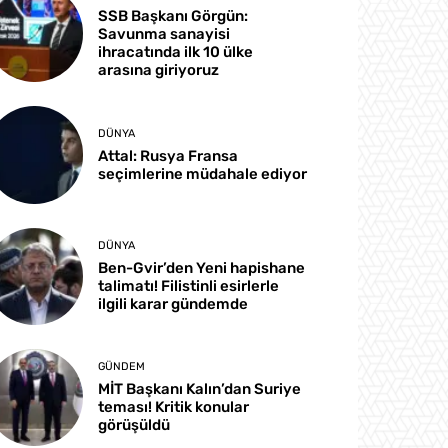
SSB Başkanı Görgün:
Savunma sanayisi
ihracatında ilk 10 ülke
arasına giriyoruz
DÜNYA
Attal: Rusya Fransa
seçimlerine müdahale ediyor
DÜNYA
Ben-Gvir’den Yeni hapishane
talimatı! Filistinli esirlerle
ilgili karar gündemde
GÜNDEM
MİT Başkanı Kalın’dan Suriye
teması! Kritik konular
görüşüldü