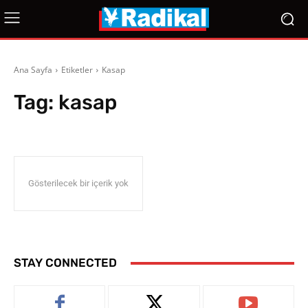
Ana Sayfa
Etiketler
Kasap
Tag:
kasap
Gösterilecek bir içerik yok
STAY CONNECTED