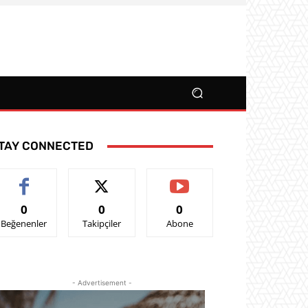
TAY CONNECTED
0
0
0
Beğenenler
Takipçiler
Abone
- Advertisement -