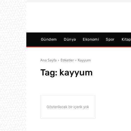
Gündem
Dünya
Ekonomi
Spor
Kita
Ana Sayfa
Etiketler
Kayyum
Tag:
kayyum
Gösterilecek bir içerik yok