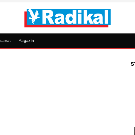
psanat
Magazin
S