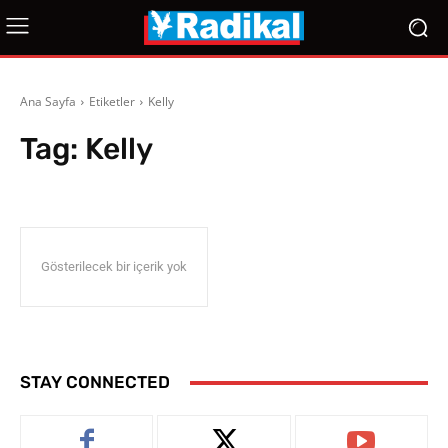
Ana Sayfa
Etiketler
Kelly
Tag:
Kelly
Gösterilecek bir içerik yok
STAY CONNECTED