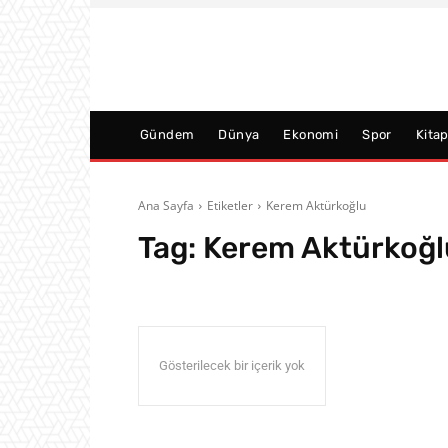
Gündem
Dünya
Ekonomi
Spor
Kita
Ana Sayfa
Etiketler
Kerem Aktürkoğlu
Tag:
Kerem Aktürkoğl
Gösterilecek bir içerik yok