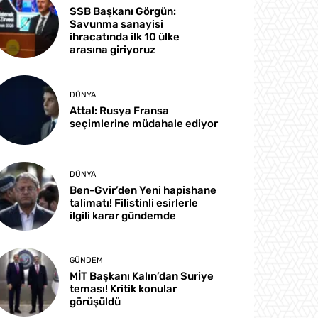
SSB Başkanı Görgün:
Savunma sanayisi
ihracatında ilk 10 ülke
arasına giriyoruz
DÜNYA
Attal: Rusya Fransa
seçimlerine müdahale ediyor
DÜNYA
Ben-Gvir’den Yeni hapishane
talimatı! Filistinli esirlerle
ilgili karar gündemde
GÜNDEM
MİT Başkanı Kalın’dan Suriye
teması! Kritik konular
görüşüldü