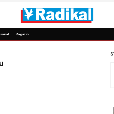
psanat
Magazin
S
u