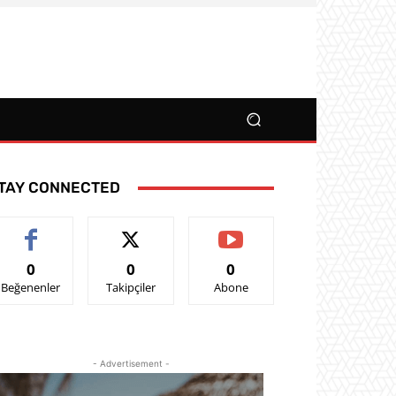
TAY CONNECTED
0
0
0
Beğenenler
Takipçiler
Abone
- Advertisement -