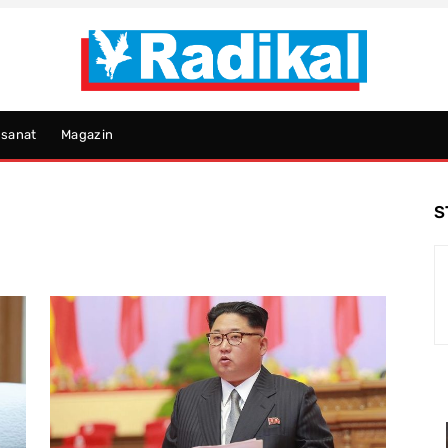
psanat
Magazin
S