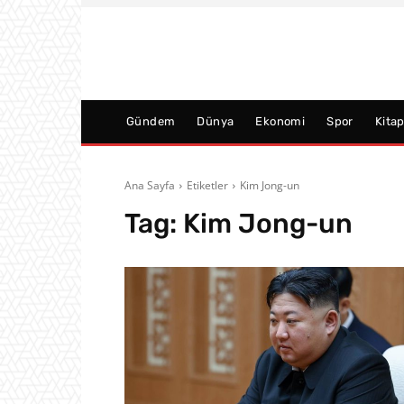
Gündem
Dünya
Ekonomi
Spor
Kita
Ana Sayfa
Etiketler
Kim Jong-un
Tag:
Kim Jong-un