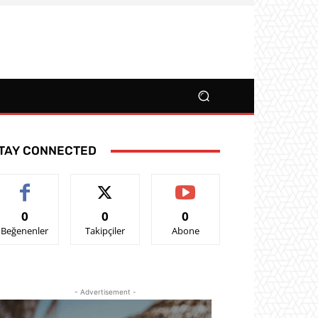
TAY CONNECTED
0
0
0
Beğenenler
Takipçiler
Abone
- Advertisement -