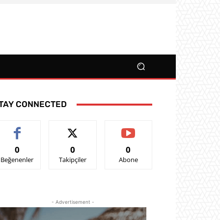
TAY CONNECTED
0
0
0
Beğenenler
Takipçiler
Abone
- Advertisement -