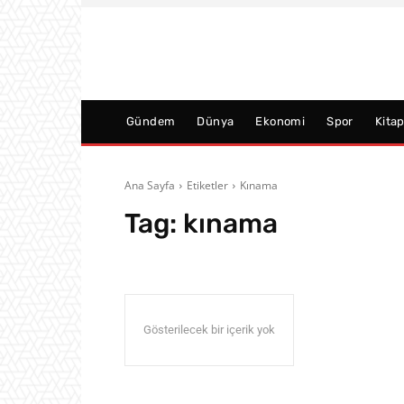
Gündem
Dünya
Ekonomi
Spor
Kita
Ana Sayfa
Etiketler
Kınama
Tag:
kınama
Gösterilecek bir içerik yok