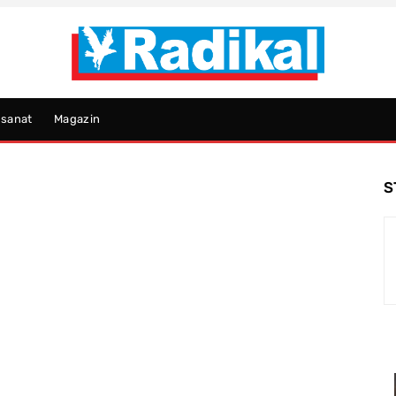
psanat
Magazin
S