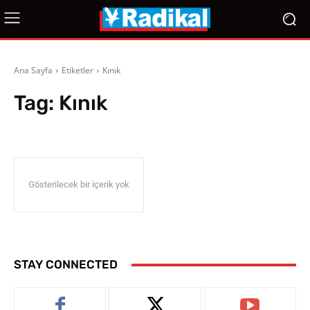
Ana Sayfa
Etiketler
Kınık
Tag:
Kınık
Gösterilecek bir içerik yok
STAY CONNECTED