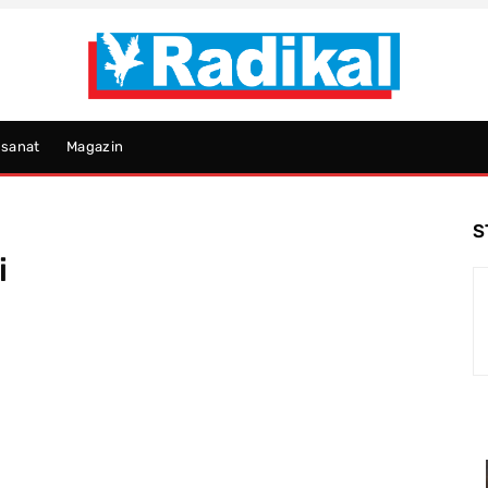
psanat
Magazin
S
i