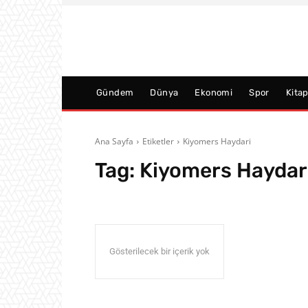
Gündem
Dünya
Ekonomi
Spor
Kita
Ana Sayfa
Etiketler
Kiyomers Haydari
Tag:
Kiyomers Haydar
Gösterilecek bir içerik yok