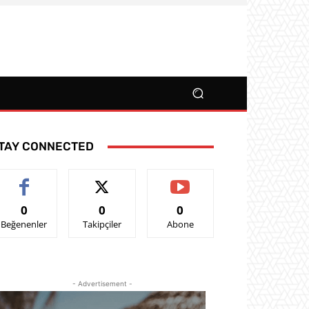
TAY CONNECTED
0
0
0
Beğenenler
Takipçiler
Abone
- Advertisement -