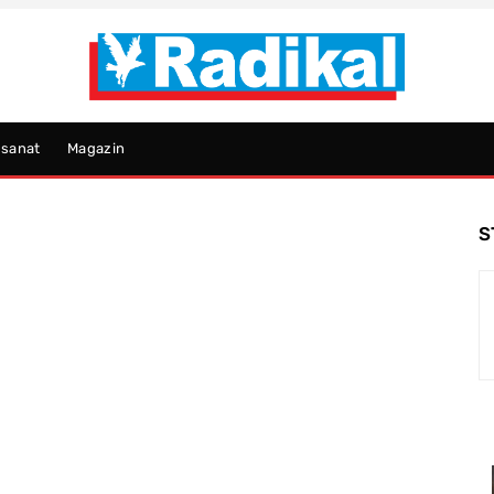
psanat
Magazin
S