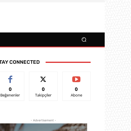
TAY CONNECTED
0
0
0
Beğenenler
Takipçiler
Abone
- Advertisement -