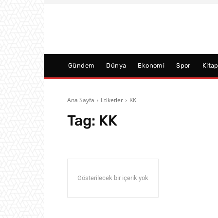
Gündem
Dünya
Ekonomi
Spor
Kita
Ana Sayfa
Etiketler
KK
Tag:
KK
Gösterilecek bir içerik yok