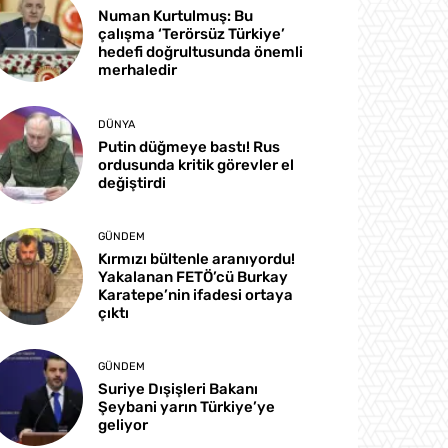
Numan Kurtulmuş: Bu
çalışma ‘Terörsüz Türkiye’
hedefi doğrultusunda önemli
merhaledir
DÜNYA
Putin düğmeye bastı! Rus
ordusunda kritik görevler el
değiştirdi
GÜNDEM
Kırmızı bültenle aranıyordu!
Yakalanan FETÖ’cü Burkay
Karatepe’nin ifadesi ortaya
çıktı
GÜNDEM
Suriye Dışişleri Bakanı
Şeybani yarın Türkiye’ye
geliyor