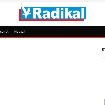
psanat
Magazin
S