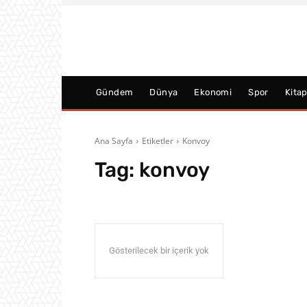
Gündem
Dünya
Ekonomi
Spor
Kita
Ana Sayfa
Etiketler
Konvoy
Tag:
konvoy
Gösterilecek bir içerik yok