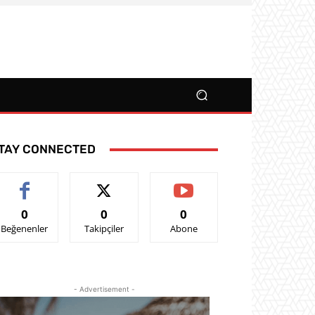
TAY CONNECTED
0
0
0
Beğenenler
Takipçiler
Abone
- Advertisement -