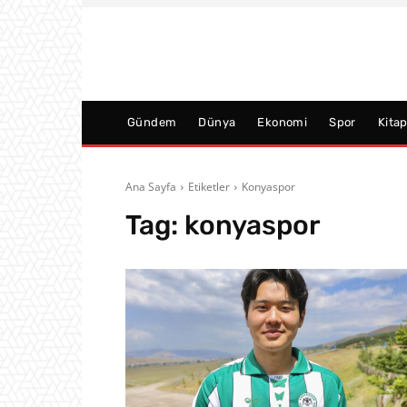
Gündem
Dünya
Ekonomi
Spor
Kita
Ana Sayfa
Etiketler
Konyaspor
Tag:
konyaspor