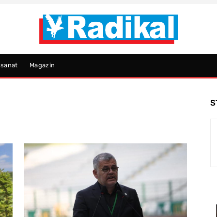
psanat
Magazin
S