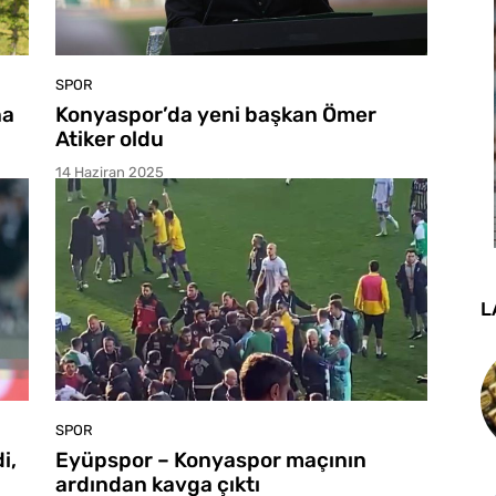
SPOR
na
Konyaspor’da yeni başkan Ömer
Atiker oldu
14 Haziran 2025
L
SPOR
i,
Eyüpspor – Konyaspor maçının
ardından kavga çıktı