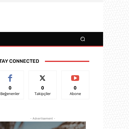
TAY CONNECTED
0
0
0
Beğenenler
Takipçiler
Abone
- Advertisement -