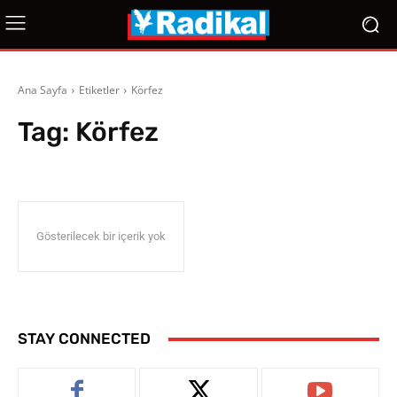
Ana Sayfa
Etiketler
Körfez
Tag:
Körfez
Gösterilecek bir içerik yok
STAY CONNECTED