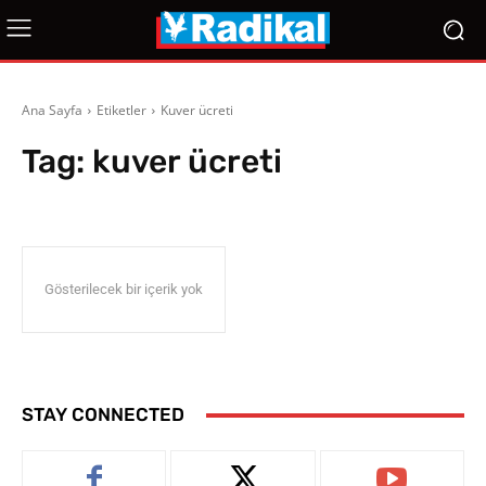
Ana Sayfa
Etiketler
Kuver ücreti
Tag:
kuver ücreti
Gösterilecek bir içerik yok
STAY CONNECTED