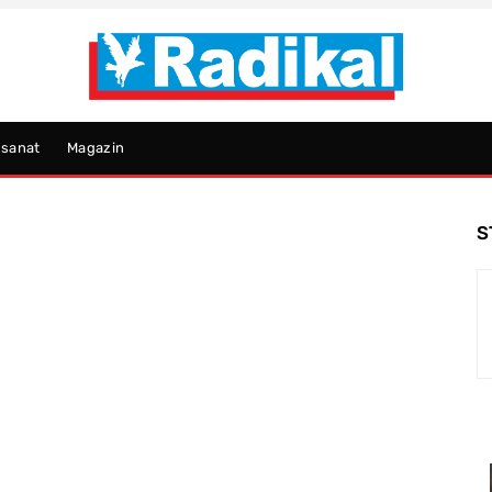
psanat
Magazin
S