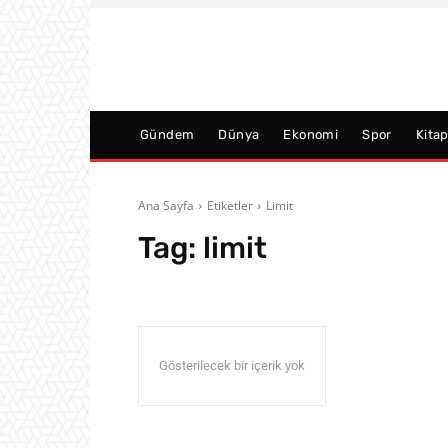
Gündem
Dünya
Ekonomi
Spor
Kita
Ana Sayfa
Etiketler
Limit
Tag:
limit
Gösterilecek bir içerik yok