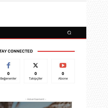
TAY CONNECTED
0
0
0
Beğenenler
Takipçiler
Abone
- Advertisement -