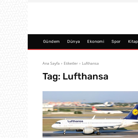
Gündem
Dünya
Ekonomi
Spor
Kita
Ana Sayfa
Etiketler
Lufthansa
Tag:
Lufthansa