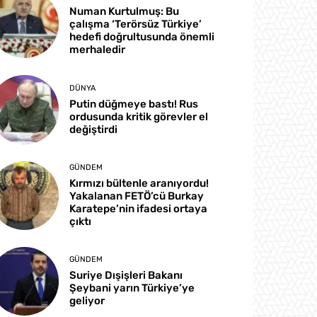
Numan Kurtulmuş: Bu
çalışma ‘Terörsüz Türkiye’
hedefi doğrultusunda önemli
merhaledir
DÜNYA
Putin düğmeye bastı! Rus
ordusunda kritik görevler el
değiştirdi
GÜNDEM
Kırmızı bültenle aranıyordu!
Yakalanan FETÖ’cü Burkay
Karatepe’nin ifadesi ortaya
çıktı
GÜNDEM
Suriye Dışişleri Bakanı
Şeybani yarın Türkiye’ye
geliyor