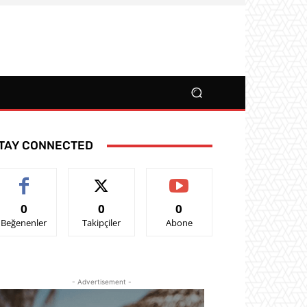
TAY CONNECTED
0
0
0
Beğenenler
Takipçiler
Abone
- Advertisement -