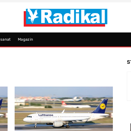
psanat
Magazin
S