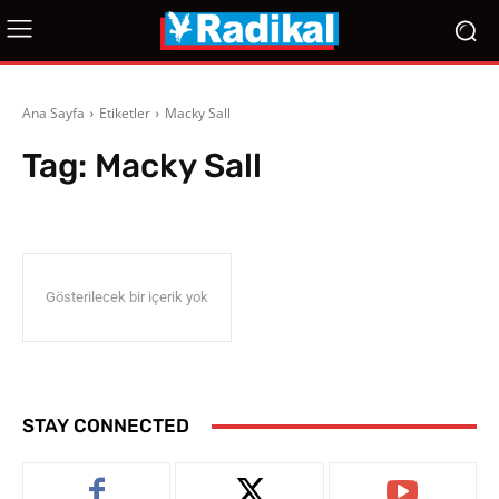
Ana Sayfa
Etiketler
Macky Sall
Tag:
Macky Sall
Gösterilecek bir içerik yok
STAY CONNECTED