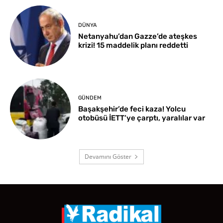
DÜNYA
Netanyahu’dan Gazze’de ateşkes
krizi! 15 maddelik planı reddetti
GÜNDEM
Başakşehir’de feci kaza! Yolcu
otobüsü İETT’ye çarptı, yaralılar var
Devamını Göster