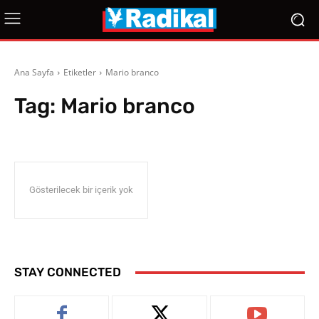
Ana Sayfa
Etiketler
Mario branco
Tag:
Mario branco
Gösterilecek bir içerik yok
STAY CONNECTED