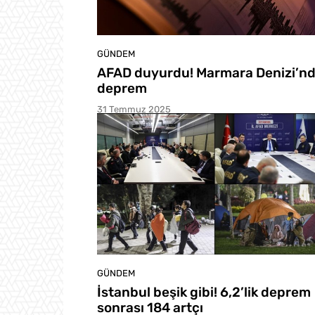
GÜNDEM
AFAD duyurdu! Marmara Denizi’n
deprem
31 Temmuz 2025
GÜNDEM
İstanbul beşik gibi! 6,2’lik deprem
sonrası 184 artçı