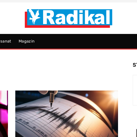
psanat
Magazin
S