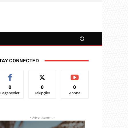
TAY CONNECTED
0
0
0
Beğenenler
Takipçiler
Abone
- Advertisement -