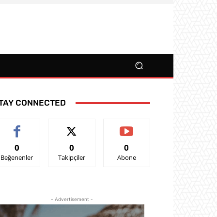
TAY CONNECTED
0
0
0
Beğenenler
Takipçiler
Abone
- Advertisement -