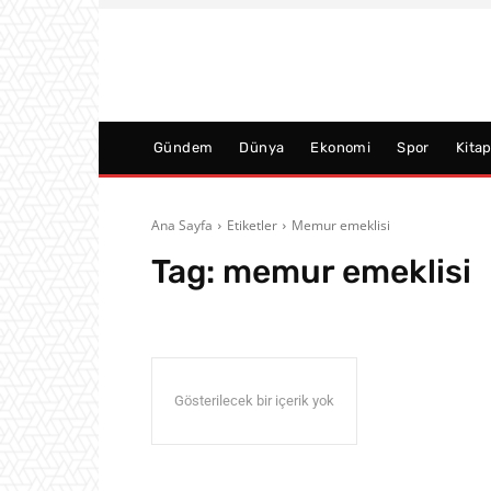
Gündem
Dünya
Ekonomi
Spor
Kita
Ana Sayfa
Etiketler
Memur emeklisi
Tag:
memur emeklisi
Gösterilecek bir içerik yok