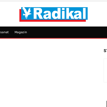
psanat
Magazin
S