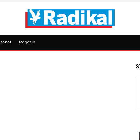
psanat
Magazin
S