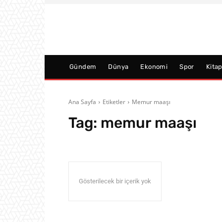
Gündem
Dünya
Ekonomi
Spor
Kita
Ana Sayfa
Etiketler
Memur maaşı
Tag:
memur maaşı
Gösterilecek bir içerik yok