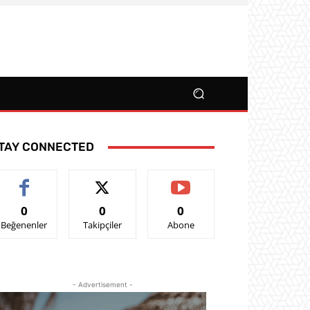
TAY CONNECTED
0
0
0
Beğenenler
Takipçiler
Abone
- Advertisement -