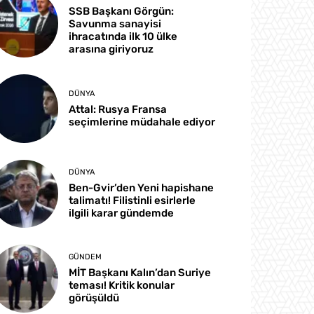
SSB Başkanı Görgün:
Savunma sanayisi
ihracatında ilk 10 ülke
arasına giriyoruz
DÜNYA
Attal: Rusya Fransa
seçimlerine müdahale ediyor
DÜNYA
Ben-Gvir’den Yeni hapishane
talimatı! Filistinli esirlerle
ilgili karar gündemde
GÜNDEM
MİT Başkanı Kalın’dan Suriye
teması! Kritik konular
görüşüldü