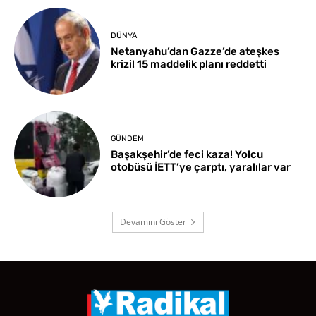
DÜNYA
Netanyahu’dan Gazze’de ateşkes
krizi! 15 maddelik planı reddetti
GÜNDEM
Başakşehir’de feci kaza! Yolcu
otobüsü İETT’ye çarptı, yaralılar var
Devamını Göster