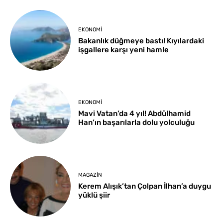
EKONOMI
Bakanlık düğmeye bastı! Kıyılardaki
işgallere karşı yeni hamle
EKONOMI
Mavi Vatan’da 4 yıl! Abdülhamid
Han’ın başarılarla dolu yolculuğu
MAGAZIN
Kerem Alışık’tan Çolpan İlhan’a duygu
yüklü şiir