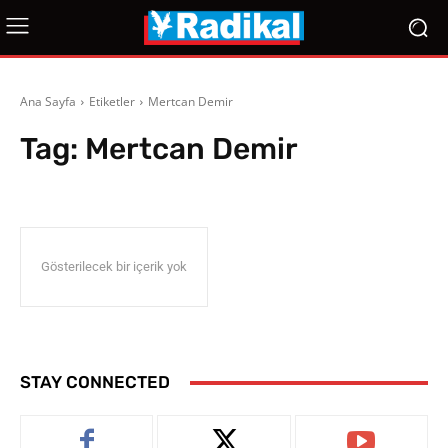
Ana Sayfa
Etiketler
Mertcan Demir
Tag:
Mertcan Demir
Gösterilecek bir içerik yok
STAY CONNECTED