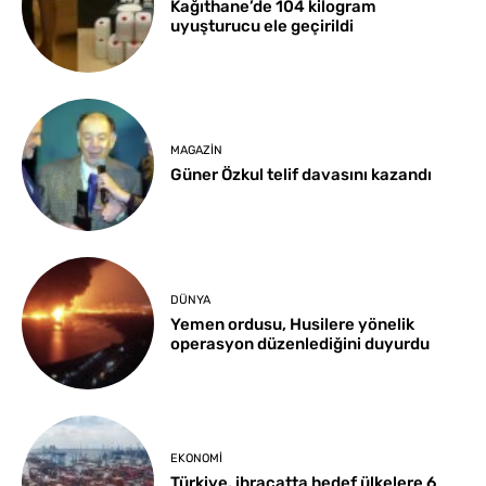
Kağıthane’de 104 kilogram
uyuşturucu ele geçirildi
MAGAZIN
Güner Özkul telif davasını kazandı
DÜNYA
Yemen ordusu, Husilere yönelik
operasyon düzenlediğini duyurdu
EKONOMI
Türkiye, ihracatta hedef ülkelere 6