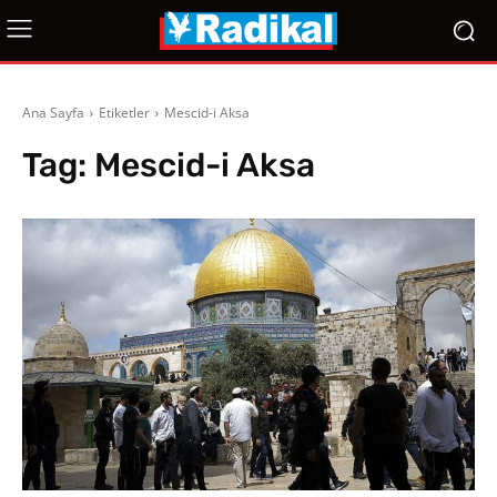
Ana Sayfa
Etiketler
Mescid-i Aksa
Tag:
Mescid-i Aksa