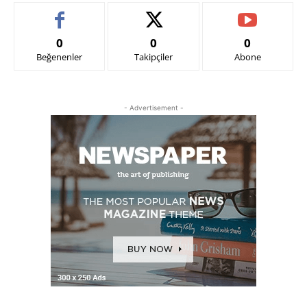
0
0
0
Beğenenler
Takipçiler
Abone
- Advertisement -