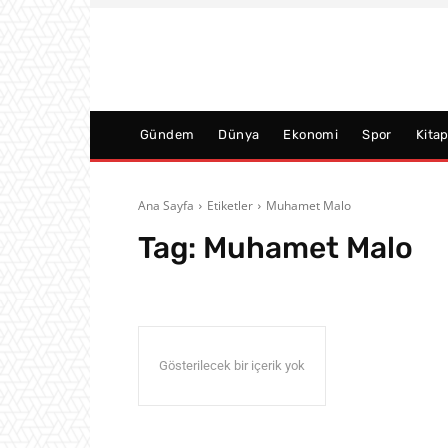
Gündem
Dünya
Ekonomi
Spor
Kita
Ana Sayfa
Etiketler
Muhamet Malo
Tag:
Muhamet Malo
Gösterilecek bir içerik yok