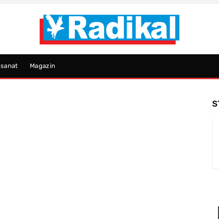
psanat
Magazin
S