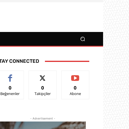
TAY CONNECTED
0
0
0
Beğenenler
Takipçiler
Abone
- Advertisement -