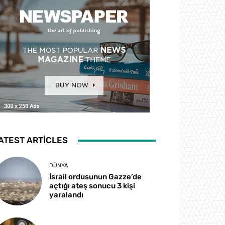
ATEST ARTICLES
DÜNYA
İsrail ordusunun Gazze’de
açtığı ateş sonucu 3 kişi
yaralandı