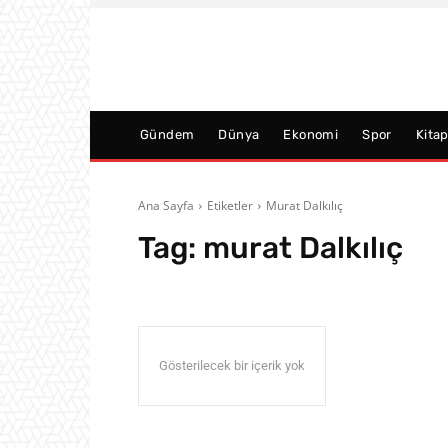
Gündem
Dünya
Ekonomi
Spor
Kita
Ana Sayfa
Etiketler
Murat Dalkılıç
Tag:
murat Dalkılıç
Gösterilecek bir içerik yok