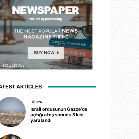
ATEST ARTICLES
DÜNYA
İsrail ordusunun Gazze’de
açtığı ateş sonucu 3 kişi
yaralandı