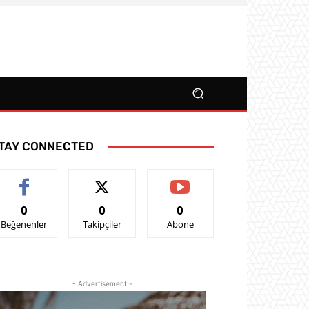
TAY CONNECTED
0
0
0
Beğenenler
Takipçiler
Abone
- Advertisement -