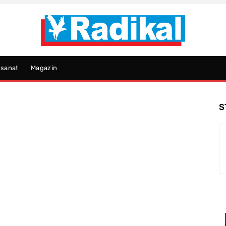
psanat
Magazin
S