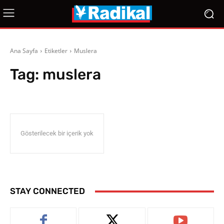
Ana Sayfa
Etiketler
Muslera
Tag:
muslera
Gösterilecek bir içerik yok
STAY CONNECTED