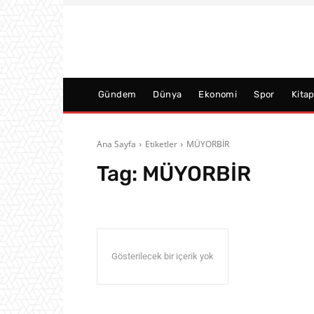
Gündem
Dünya
Ekonomi
Spor
Kita
Ana Sayfa
Etiketler
MÜYORBİR
Tag:
MÜYORBİR
Gösterilecek bir içerik yok