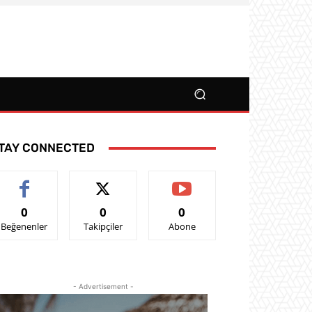
TAY CONNECTED
0
0
0
Beğenenler
Takipçiler
Abone
- Advertisement -