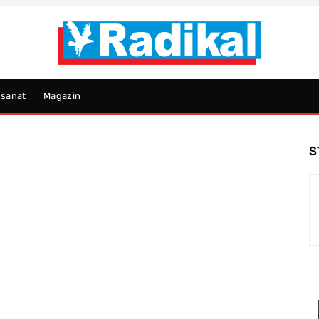
psanat
Magazin
S