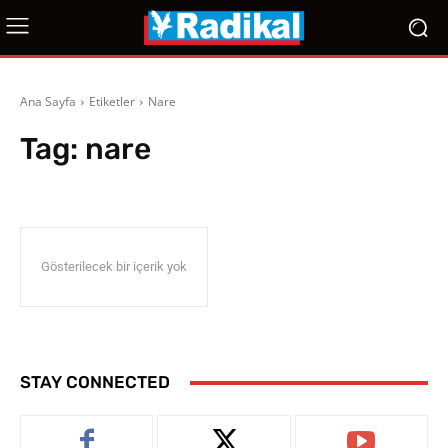
Ana Sayfa
Etiketler
Nare
Tag:
nare
Gösterilecek bir içerik yok
STAY CONNECTED