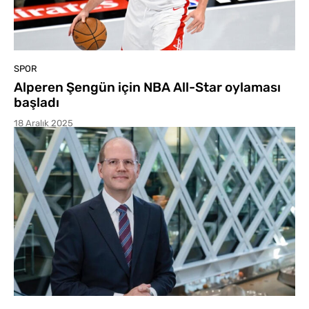
SPOR
Alperen Şengün için NBA All-Star oylaması
başladı
18 Aralık 2025