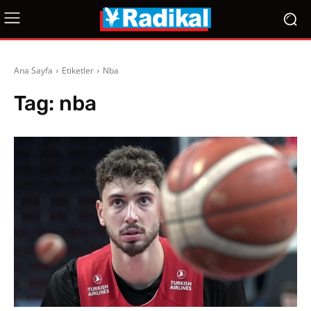
Ana Sayfa
Etiketler
Nba
Tag:
nba