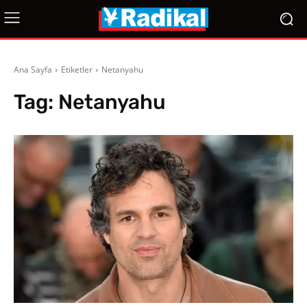
Ana Sayfa
Etiketler
Netanyahu
Tag:
Netanyahu