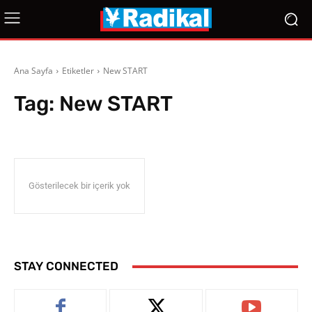
Ana Sayfa
Etiketler
New START
Tag:
New START
Gösterilecek bir içerik yok
STAY CONNECTED