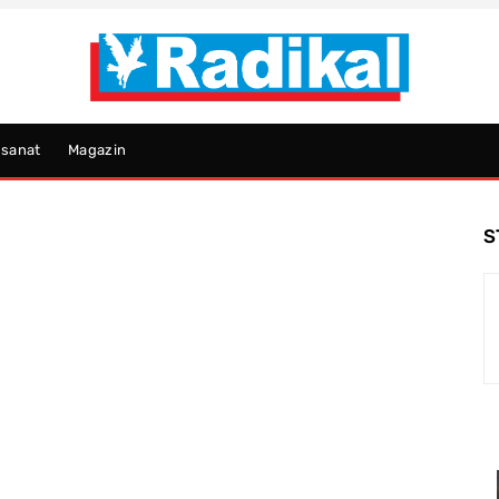
psanat
Magazin
S