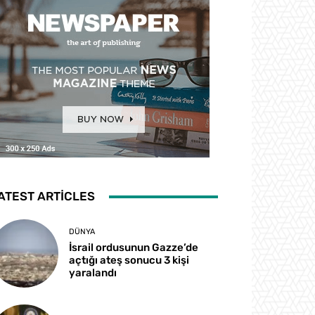
ATEST ARTICLES
DÜNYA
İsrail ordusunun Gazze’de
açtığı ateş sonucu 3 kişi
yaralandı