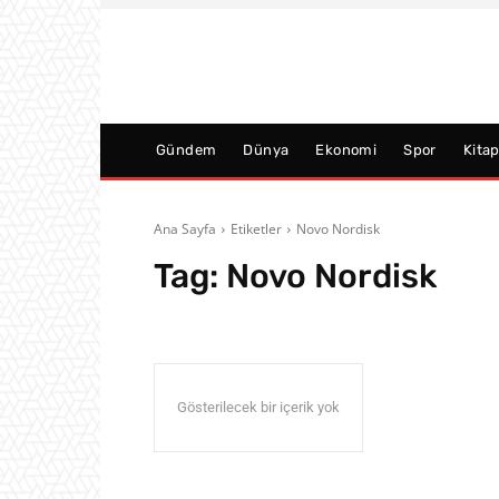
Gündem
Dünya
Ekonomi
Spor
Kita
Ana Sayfa
Etiketler
Novo Nordisk
Tag:
Novo Nordisk
Gösterilecek bir içerik yok