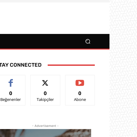
TAY CONNECTED
0
0
0
Beğenenler
Takipçiler
Abone
- Advertisement -