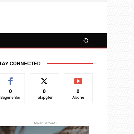
TAY CONNECTED
0
0
0
Beğenenler
Takipçiler
Abone
- Advertisement -