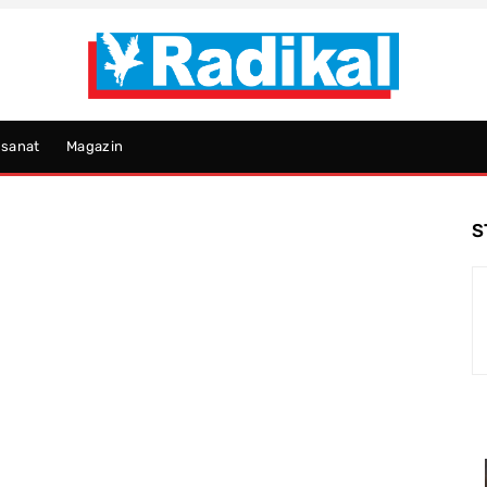
psanat
Magazin
S