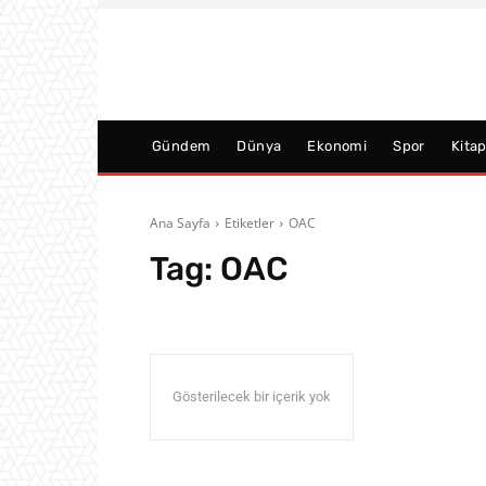
Gündem
Dünya
Ekonomi
Spor
Kita
Ana Sayfa
Etiketler
OAC
Tag:
OAC
Gösterilecek bir içerik yok