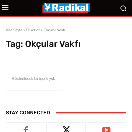
Ana Sayfa
Etiketler
Okçular Vakfı
Tag:
Okçular Vakfı
Gösterilecek bir içerik yok
STAY CONNECTED