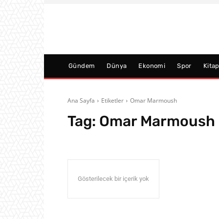
Gündem
Dünya
Ekonomi
Spor
Kita
Ana Sayfa
Etiketler
Omar Marmoush
Tag:
Omar Marmoush
Gösterilecek bir içerik yok