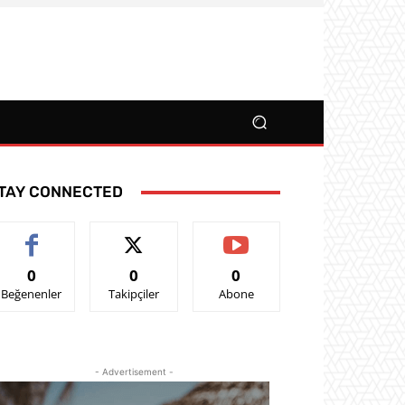
TAY CONNECTED
0
0
0
Beğenenler
Takipçiler
Abone
- Advertisement -