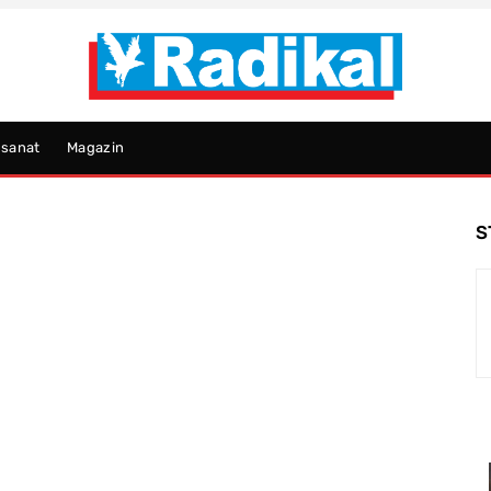
psanat
Magazin
S