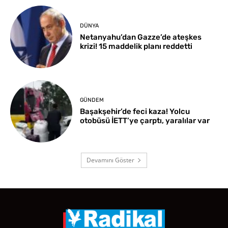
DÜNYA
Netanyahu’dan Gazze’de ateşkes
krizi! 15 maddelik planı reddetti
GÜNDEM
Başakşehir’de feci kaza! Yolcu
otobüsü İETT’ye çarptı, yaralılar var
Devamını Göster