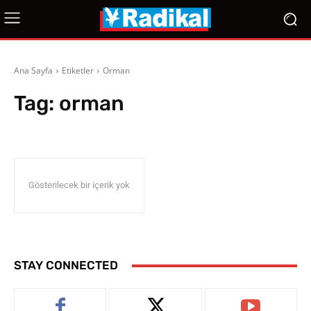
Ana Sayfa
Etiketler
Orman
Tag:
orman
Gösterilecek bir içerik yok
STAY CONNECTED