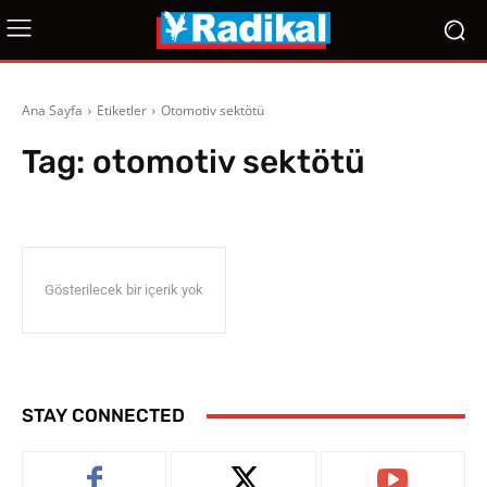
Ana Sayfa
Etiketler
Otomotiv sektötü
Tag:
otomotiv sektötü
Gösterilecek bir içerik yok
STAY CONNECTED