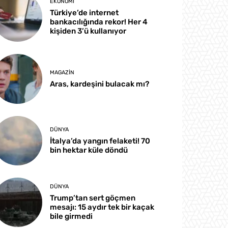
EKONOMI
Türkiye’de internet
bankacılığında rekor! Her 4
kişiden 3’ü kullanıyor
MAGAZIN
Aras, kardeşini bulacak mı?
DÜNYA
İtalya’da yangın felaketi! 70
bin hektar küle döndü
DÜNYA
Trump’tan sert göçmen
mesajı: 15 aydır tek bir kaçak
bile girmedi