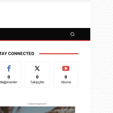
TAY CONNECTED
0
0
0
Beğenenler
Takipçiler
Abone
- Advertisement -