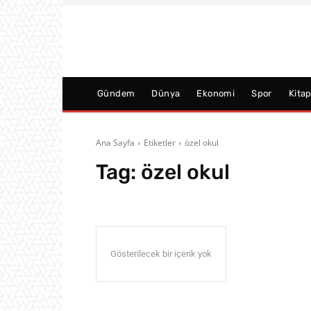
Gündem
Dünya
Ekonomi
Spor
Kita
Ana Sayfa
Etiketler
özel okul
Tag:
özel okul
Gösterilecek bir içerik yok