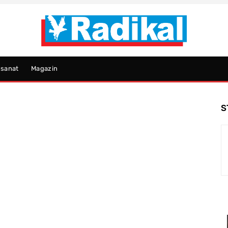
psanat
Magazin
S