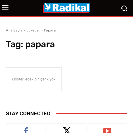
Ana Sayfa
Etiketler
Papara
Tag:
papara
Gösterilecek bir içerik yok
STAY CONNECTED